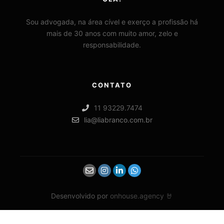
Sou advogada, na área cível e exerço a profissão há
mais de 30 anos com muito amor, zelo e
responsabilidade.
CONTATO
11 93229.7474
lia@liabranco.com.br
Desenvolvido por
onhouse.agency 🤘
Social Chat is free, download and try it now
here!